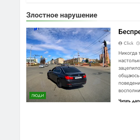
Злостное нарушение
Беспр
Click
Никогда 
настольк
зацепило
общаюсь 
поведени
восполни
ЛЮДИ
Читать да