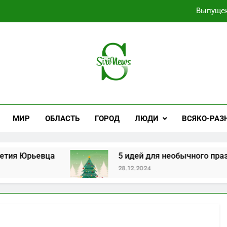
5 идей для нео
На заводе “Профессионал
Самые не
Выпущен
iNews
ные Новости
5 идей для нео
МИР
ОБЛАСТЬ
ГОРОД
ЛЮДИ
ВСЯКО-РАЗ
На заводе “Профессионал
 Юрьевца
5 идей для необычного празднов
28.12.2024