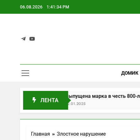
06.08.2026
1:41:34 PM
Sir
Несерьез
ДОМИК
ологий
Выпущена марка в честь 800-летия
ЛЕНТА
12.01.2025
Главная
Злостное нарушение