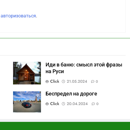
о
авторизоваться
.
Иди в баню: смысл этой фразы
на Руси
Click
21.05.2024
0
Беспредел на дороге
Click
20.04.2024
0