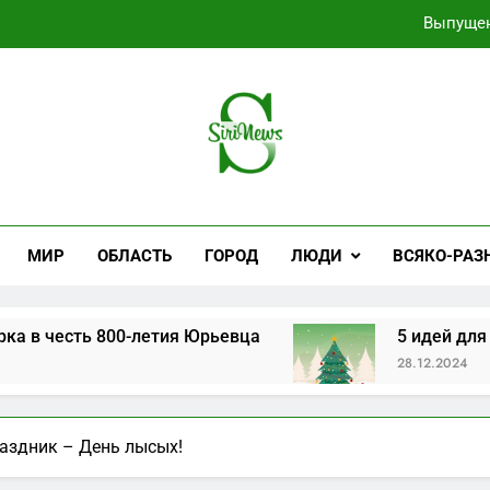
Выпущен
5 идей для нео
На заводе “Профессионал
Самые не
iNews
ные Новости
Выпущен
МИР
ОБЛАСТЬ
ГОРОД
ЛЮДИ
ВСЯКО-РАЗ
5 идей для нео
На заводе “Профессионал
ь 800-летия Юрьевца
5 идей для необычно
28.12.2024
аздник – День лысых!