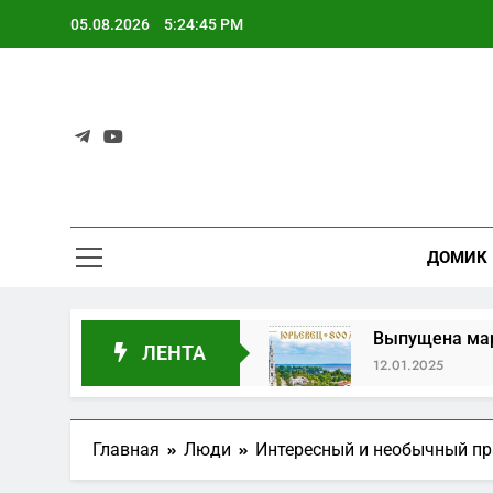
05.08.2026
5:24:45 PM
Sir
Несерьез
ДОМИК
 мира технологий
Выпущена марка в чест
ЛЕНТА
12.01.2025
Главная
Люди
Интересный и необычный пр